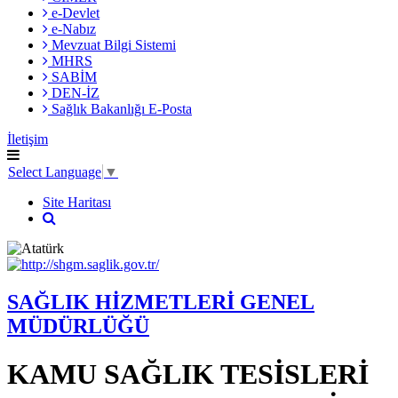
e-Devlet
e-Nabız
Mevzuat Bilgi Sistemi
MHRS
SABİM
DEN-İZ
Sağlık Bakanlığı E-Posta
İletişim
Select Language
▼
Site Haritası
SAĞLIK HİZMETLERİ GENEL
MÜDÜRLÜĞÜ
KAMU SAĞLIK TESİSLERİ