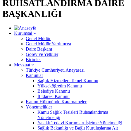
RUHSATLANDIRMA DAİRE
BAŞKANLIĞI
Kurumsal
Genel Müdür
Genel Müdür Yardımcısı
Daire Başkanı
Görev ve Yetkiler
Birimler
Mevzuat
Türkiye Cumhuriyeti Anayasası
Kanunlar
Sağlık Hizmetleri Temel Kanunu
Yükseköğretim Kanunu
Belediye Kanunu
İl İdaresi Kanunu
Kanun Hükmünde Kararnameler
Yönetmelikler
Kamu Sağlık Tesisleri Ruhsatlandırma
Yönetmeliği
Yataklı Tedavi Kurumları İşletme Yönetmeliği
Sağlık Bakanlığı ve Bağlı Kuruluşlarına Ait