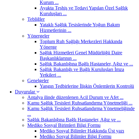
Kurum ...
Ayakta Teşhiş ve Tedavi Yapılan Özel Sağlık
Kuruluşları ...
Tebliğler
Yataklı Sağlık Tesislerinde Yoğun Bakım
Hizmetlerinin ...
Yönergeler
Toplum Ruh Sağlığı Merkezleri Hakkında
Yönerge
Sağlık Hizmetleri Genel Müdürlüğü Daire
Başkanlıklarının ...
Sağlık Bakanlığına Bağlı Hastaneler, Ağız ve ...
Sağlık Bakanlığı ve Bağlı Kuruluşları İmza
Yetkileri ...
Genelgeler
Yangın Tedbirlerine İlişkin Önlemlerin Kontrolü
Duyurular
Antalya ilinde düzenlenen Acil Durum ve Afet ...
Kamu Sağlık Tesisleri Ruhsatlandırma Yönetmeliği ...
Kamu Sağlık Tesisleri Ruhsatlandırma Yönetmeliğinde
...
Sağlık Bakanlığına Bağlı Hastaneler, Ağız ve ...
Mediko Sosyal Birimleri Bilgi Formu
Mediko Sosyal Bilimler Hakkında Üst yazı
Mediko Sosyal Bilimler Bilgi Formu