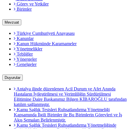
Görev ve Yetkiler
Birimler
Mevzuat
Türkiye Cumhuriyeti Anayasası
Kanunlar
Kanun Hükmünde Kararnameler
Yönetmelikler
Tebliğler
Yönergeler
Genelgeler
Duyurular
Antalya ilinde düzenlenen Acil Durum ve Afet Anında
Hastaların İyileştirilmesi ve Verimliliğin Sürdürülmesi
Eğitimine Daire Başkanımız Bilgen KİBAROĞLU tarafından
katılım sağlanmıştır.
Kamu Sağlık Tesisleri Ruhsatlandırma Yönetmeliği
Kapsamında İlgili Birimler ile Bu Birimlerin Görevleri ve İş
Akış Şemaları Belirlenmiştir.
Kamu Sağlık Tesisleri Ruhsatlandırma Yönetmeliğinde