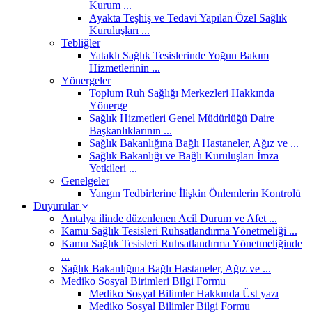
Kurum ...
Ayakta Teşhiş ve Tedavi Yapılan Özel Sağlık
Kuruluşları ...
Tebliğler
Yataklı Sağlık Tesislerinde Yoğun Bakım
Hizmetlerinin ...
Yönergeler
Toplum Ruh Sağlığı Merkezleri Hakkında
Yönerge
Sağlık Hizmetleri Genel Müdürlüğü Daire
Başkanlıklarının ...
Sağlık Bakanlığına Bağlı Hastaneler, Ağız ve ...
Sağlık Bakanlığı ve Bağlı Kuruluşları İmza
Yetkileri ...
Genelgeler
Yangın Tedbirlerine İlişkin Önlemlerin Kontrolü
Duyurular
Antalya ilinde düzenlenen Acil Durum ve Afet ...
Kamu Sağlık Tesisleri Ruhsatlandırma Yönetmeliği ...
Kamu Sağlık Tesisleri Ruhsatlandırma Yönetmeliğinde
...
Sağlık Bakanlığına Bağlı Hastaneler, Ağız ve ...
Mediko Sosyal Birimleri Bilgi Formu
Mediko Sosyal Bilimler Hakkında Üst yazı
Mediko Sosyal Bilimler Bilgi Formu