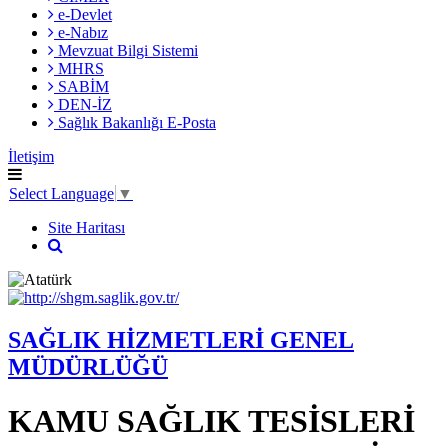
e-Devlet
e-Nabız
Mevzuat Bilgi Sistemi
MHRS
SABİM
DEN-İZ
Sağlık Bakanlığı E-Posta
İletişim
Select Language
▼
Site Haritası
SAĞLIK HİZMETLERİ GENEL
MÜDÜRLÜĞÜ
KAMU SAĞLIK TESİSLERİ