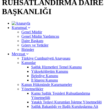
RUHSATLANDIRMA DAİRE
BAŞKANLIĞI
Kurumsal
Genel Müdür
Genel Müdür Yardımcısı
Daire Başkanı
Görev ve Yetkiler
Birimler
Mevzuat
Türkiye Cumhuriyeti Anayasası
Kanunlar
Sağlık Hizmetleri Temel Kanunu
Yükseköğretim Kanunu
Belediye Kanunu
İl İdaresi Kanunu
Kanun Hükmünde Kararnameler
Yönetmelikler
Kamu Sağlık Tesisleri Ruhsatlandırma
Yönetmeliği
Yataklı Tedavi Kurumları İşletme Yönetmeliği
Sağlık Bakanlığı ve Bağlı Kuruluşlarına Ait