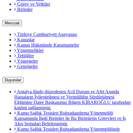
Görev ve Yetkiler
Birimler
Mevzuat
Türkiye Cumhuriyeti Anayasası
Kanunlar
Kanun Hükmünde Kararnameler
Yönetmelikler
Tebliğler
Yönergeler
Genelgeler
Duyurular
Antalya ilinde düzenlenen Acil Durum ve Afet Anında
Hastaların İyileştirilmesi ve Verimliliğin Sürdürülmesi
Eğitimine Daire Başkanımız Bilgen KİBAROĞLU tarafından
katılım sağlanmıştır.
Kamu Sağlık Tesisleri Ruhsatlandırma Yönetmeliği
Kapsamında İlgili Birimler ile Bu Birimlerin Görevleri ve İş
Akış Şemaları Belirlenmiştir.
Kamu Sağlık Tesisleri Ruhsatlandırma Yönetmeliğinde