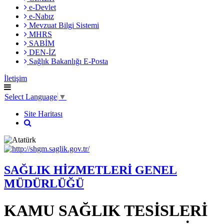
e-Devlet
e-Nabız
Mevzuat Bilgi Sistemi
MHRS
SABİM
DEN-İZ
Sağlık Bakanlığı E-Posta
İletişim
Select Language
▼
Site Haritası
SAĞLIK HİZMETLERİ GENEL
MÜDÜRLÜĞÜ
KAMU SAĞLIK TESİSLERİ