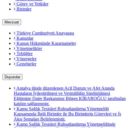
Görev ve Yetkiler
Birimler
Mevzuat
Türkiye Cumhuriyeti Anayasası
Kanunlar
Kanun Hükmünde Kararnameler
Yönetmelikler
Tebliğler
Yönergeler
Genelgeler
Duyurular
Antalya ilinde düzenlenen Acil Durum ve Afet Anında
Hastaların İyileştirilmesi ve Verimliliğin Sürdürülmesi
Eğitimine Daire Başkanımız Bilgen KİBAROĞLU tarafından
katılım sağlanmıştır.
Kamu Sağlık Tesisleri Ruhsatlandırma Yönetmeliği
Kapsamında İlgili Birimler ile Bu Birimlerin Görevleri ve İş
Akış Şemaları Belirlenmiştir.
Kamu Sağlık Tesisleri Ruhsatlandırma Yönetmeliğinde