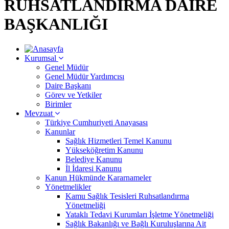
RUHSATLANDIRMA DAİRE
BAŞKANLIĞI
Kurumsal
Genel Müdür
Genel Müdür Yardımcısı
Daire Başkanı
Görev ve Yetkiler
Birimler
Mevzuat
Türkiye Cumhuriyeti Anayasası
Kanunlar
Sağlık Hizmetleri Temel Kanunu
Yükseköğretim Kanunu
Belediye Kanunu
İl İdaresi Kanunu
Kanun Hükmünde Kararnameler
Yönetmelikler
Kamu Sağlık Tesisleri Ruhsatlandırma
Yönetmeliği
Yataklı Tedavi Kurumları İşletme Yönetmeliği
Sağlık Bakanlığı ve Bağlı Kuruluşlarına Ait