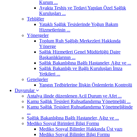
Kurum ...
Ayakta Teşhiş ve Tedavi Yapılan Özel Sağlık
Kuruluşları ...
Tebliğler
Yataklı Sağlık Tesislerinde Yoğun Bakım
Hizmetlerinin ...
Yönergeler
Toplum Ruh Sağlığı Merkezleri Hakkında
Yönerge
Sağlık Hizmetleri Genel Müdürlüğü Daire
Başkanlıklarının ...
Sağlık Bakanlığına Bağlı Hastaneler, Ağız ve ...
Sağlık Bakanlığı ve Bağlı Kuruluşları İmza
Yetkileri ...
Genelgeler
Yangın Tedbirlerine İlişkin Önlemlerin Kontrolü
Duyurular
Antalya ilinde düzenlenen Acil Durum ve Afet ...
Kamu Sağlık Tesisleri Ruhsatlandırma Yönetmeliği ...
Kamu Sağlık Tesisleri Ruhsatlandırma Yönetmeliğinde
...
Sağlık Bakanlığına Bağlı Hastaneler, Ağız ve ...
Mediko Sosyal Birimleri Bilgi Formu
Mediko Sosyal Bilimler Hakkında Üst yazı
Mediko Sosyal Bilimler Bilgi Formu