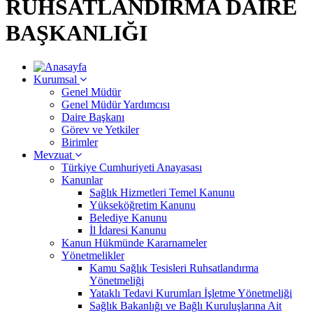
RUHSATLANDIRMA DAİRE
BAŞKANLIĞI
Kurumsal
Genel Müdür
Genel Müdür Yardımcısı
Daire Başkanı
Görev ve Yetkiler
Birimler
Mevzuat
Türkiye Cumhuriyeti Anayasası
Kanunlar
Sağlık Hizmetleri Temel Kanunu
Yükseköğretim Kanunu
Belediye Kanunu
İl İdaresi Kanunu
Kanun Hükmünde Kararnameler
Yönetmelikler
Kamu Sağlık Tesisleri Ruhsatlandırma
Yönetmeliği
Yataklı Tedavi Kurumları İşletme Yönetmeliği
Sağlık Bakanlığı ve Bağlı Kuruluşlarına Ait