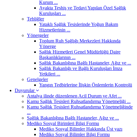
Kurum ...
Ayakta Teşhiş ve Tedavi Yapılan Özel Sağlık
Kuruluşları ...
Tebliğler
Yataklı Sağlık Tesislerinde Yoğun Bakım
Hizmetlerinin ...
Yönergeler
Toplum Ruh Sağlığı Merkezleri Hakkında
Yönerge
Sağlık Hizmetleri Genel Müdürlüğü Daire
Başkanlıklarının ...
Sağlık Bakanlığına Bağlı Hastaneler, Ağız ve ...
Sağlık Bakanlığı ve Bağlı Kuruluşları İmza
Yetkileri ...
Genelgeler
Yangın Tedbirlerine İlişkin Önlemlerin Kontrolü
Duyurular
Antalya ilinde düzenlenen Acil Durum ve Afet ...
Kamu Sağlık Tesisleri Ruhsatlandırma Yönetmeliği ...
Kamu Sağlık Tesisleri Ruhsatlandırma Yönetmeliğinde
...
Sağlık Bakanlığına Bağlı Hastaneler, Ağız ve ...
Mediko Sosyal Birimleri Bilgi Formu
Mediko Sosyal Bilimler Hakkında Üst yazı
Mediko Sosyal Bilimler Bilgi Formu