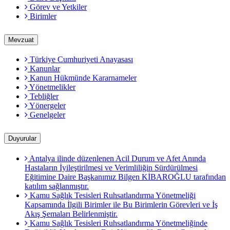
Görev ve Yetkiler
Birimler
Mevzuat
Türkiye Cumhuriyeti Anayasası
Kanunlar
Kanun Hükmünde Kararnameler
Yönetmelikler
Tebliğler
Yönergeler
Genelgeler
Duyurular
Antalya ilinde düzenlenen Acil Durum ve Afet Anında
Hastaların İyileştirilmesi ve Verimliliğin Sürdürülmesi
Eğitimine Daire Başkanımız Bilgen KİBAROĞLU tarafından
katılım sağlanmıştır.
Kamu Sağlık Tesisleri Ruhsatlandırma Yönetmeliği
Kapsamında İlgili Birimler ile Bu Birimlerin Görevleri ve İş
Akış Şemaları Belirlenmiştir.
Kamu Sağlık Tesisleri Ruhsatlandırma Yönetmeliğinde