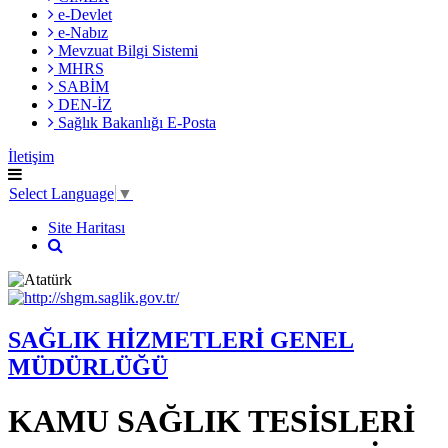
e-Devlet
e-Nabız
Mevzuat Bilgi Sistemi
MHRS
SABİM
DEN-İZ
Sağlık Bakanlığı E-Posta
İletişim
Select Language
▼
Site Haritası
SAĞLIK HİZMETLERİ GENEL
MÜDÜRLÜĞÜ
KAMU SAĞLIK TESİSLERİ